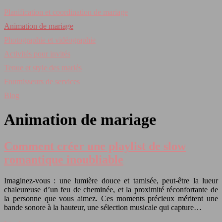
Planification et coordination de mariage
Animation de mariage
Photographie et vidéographie
Activités pour invités
Tenue et style des mariés
Fournisseurs de services
Blog
Animation de mariage
Comment créer une playlist de slow
romantique inoubliable
Imaginez-vous : une lumière douce et tamisée, peut-être la lueur
chaleureuse d’un feu de cheminée, et la proximité réconfortante de
la personne que vous aimez. Ces moments précieux méritent une
bande sonore à la hauteur, une sélection musicale qui capture…