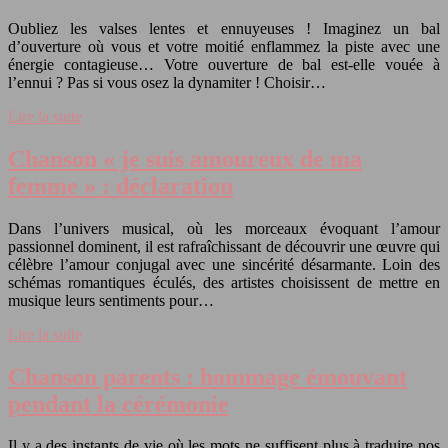
Oubliez les valses lentes et ennuyeuses ! Imaginez un bal
d’ouverture où vous et votre moitié enflammez la piste avec une
énergie contagieuse… Votre ouverture de bal est-elle vouée à
l’ennui ? Pas si vous osez la dynamiter ! Choisir…
Lire la suite
Chanson « je suis amoureux de ma
femme » : déclaration
Dans l’univers musical, où les morceaux évoquant l’amour
passionnel dominent, il est rafraîchissant de découvrir une œuvre qui
célèbre l’amour conjugal avec une sincérité désarmante. Loin des
schémas romantiques éculés, des artistes choisissent de mettre en
musique leurs sentiments pour…
Lire la suite
Chanson parents : hommage émouvant
pendant la cérémonie
Il y a des instants de vie où les mots ne suffisent plus à traduire nos