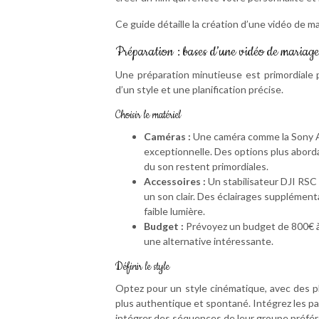
Ce guide détaille la création d’une vidéo de mar
Préparation : bases d’une vidéo de mariag
Une préparation minutieuse est primordiale po
d’un style et une planification précise.
Choisir le matériel
Caméras :
Une caméra comme la Sony Al
exceptionnelle. Des options plus aborda
du son restent primordiales.
Accessoires :
Un stabilisateur DJI RSC 
un son clair. Des éclairages supplémen
faible lumière.
Budget :
Prévoyez un budget de 800€ à 
une alternative intéressante.
Définir le style
Optez pour un style cinématique, avec des p
plus authentique et spontané. Intégrez les p
intégrer des séquences de leur groupe préféré.