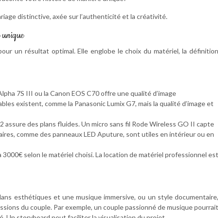
iage distinctive, axée sur l’authenticité et la créativité.
e unique
ur un résultat optimal. Elle englobe le choix du matériel, la définitio
pha 7S III ou la Canon EOS C70 offre une qualité d’image
bles existent, comme la Panasonic Lumix G7, mais la qualité d’image et
2 assure des plans fluides. Un micro sans fil Rode Wireless GO II capte
taires, comme des panneaux LED Aputure, sont utiles en intérieur ou en
3000€ selon le matériel choisi. La location de matériel professionnel es
lans esthétiques et une musique immersive, ou un style documentaire
assions du couple. Par exemple, un couple passionné de musique pourrai
 Un storyboard peut faciliter la visualisation du projet.