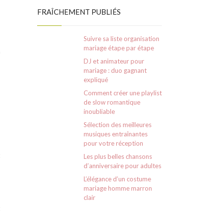
FRAÎCHEMENT PUBLIÉS
Suivre sa liste organisation
mariage étape par étape
n
DJ et animateur pour
mariage : duo gagnant
expliqué
Comment créer une playlist
de slow romantique
inoubliable
Sélection des meilleures
musiques entraînantes
pour votre réception
t
Les plus belles chansons
d’anniversaire pour adultes
L’élégance d’un costume
mariage homme marron
,
clair
t