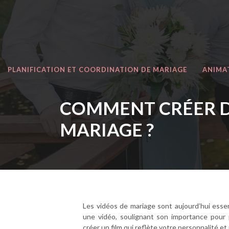
PLANIFICATION ET COORDINATION DE MARIAGE
ANIMA
COMMENT CRÉER D
MARIAGE ?
Les vidéos de mariage sont aujourd’hui ess
une vidéo, soulignant son importance pour
créer un film qui reflète votre personnalité e