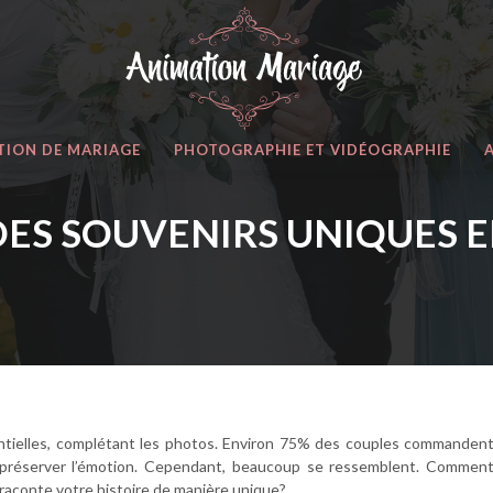
TION DE MARIAGE
PHOTOGRAPHIE ET VIDÉOGRAPHIE
ES SOUVENIRS UNIQUES E
entielles, complétant les photos. Environ 75% des couples commanden
 préserver l’émotion. Cependant, beaucoup se ressemblent. Commen
t raconte votre histoire de manière unique?