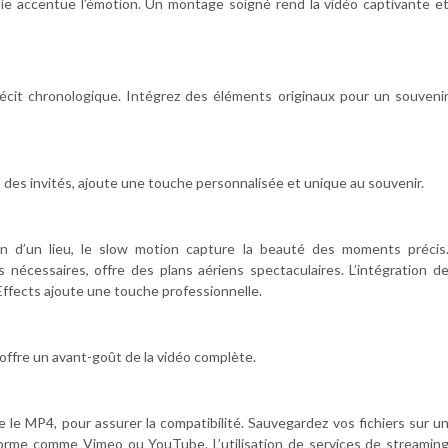
ie accentue l’émotion. Un montage soigné rend la vidéo captivante e
écit chronologique. Intégrez des éléments originaux pour un souveni
des invités, ajoute une touche personnalisée et unique au souvenir.
on d’un lieu, le slow motion capture la beauté des moments précis
ns nécessaires, offre des plans aériens spectaculaires. L’intégration d
Effects ajoute une touche professionnelle.
t offre un avant-goût de la vidéo complète.
ue le MP4, pour assurer la compatibilité. Sauvegardez vos fichiers sur u
forme comme Vimeo ou YouTube. L’utilisation de services de streamin