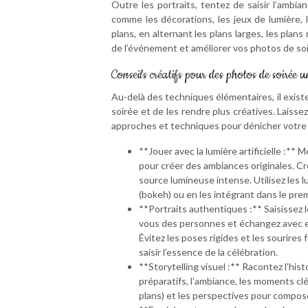
Outre les portraits, tentez de saisir l’ambia
comme les décorations, les jeux de lumière, l
plans, en alternant les plans larges, les pla
de l’événement et améliorer vos photos de soi
Conseils créatifs pour des photos de soirée 
Au-delà des techniques élémentaires, il exis
soirée et de les rendre plus créatives. Laisse
approches et techniques pour dénicher votre 
**Jouer avec la lumière artificielle :** 
pour créer des ambiances originales. Cr
source lumineuse intense. Utilisez les
(bokeh) ou en les intégrant dans le prem
**Portraits authentiques :** Saisissez 
vous des personnes et échangez avec el
Évitez les poses rigides et les sourires 
saisir l’essence de la célébration.
**Storytelling visuel :** Racontez l’hist
préparatifs, l’ambiance, les moments clés
plans) et les perspectives pour composer