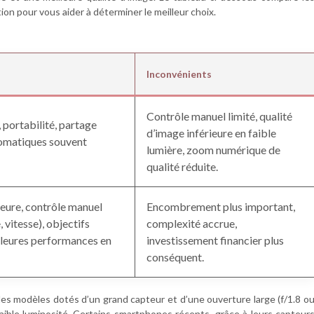
on pour vous aider à déterminer le meilleur choix.
Inconvénients
Contrôle manuel limité, qualité
, portabilité, partage
d’image inférieure en faible
tomatiques souvent
lumière, zoom numérique de
qualité réduite.
eure, contrôle manuel
Encombrement plus important,
 vitesse), objectifs
complexité accrue,
lleures performances en
investissement financier plus
conséquent.
 les modèles dotés d’un grand capteur et d’une ouverture large (f/1.8 o
aible luminosité. Certains smartphones récents, grâce à leurs capteur