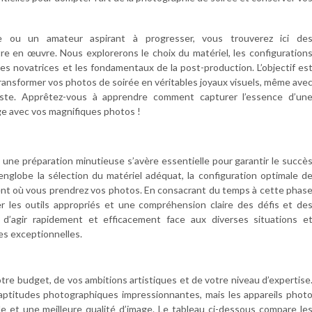
 ou un amateur aspirant à progresser, vous trouverez ici de
re en œuvre. Nous explorerons le choix du matériel, les configuration
es novatrices et les fondamentaux de la post-production. L’objectif es
ransformer vos photos de soirée en véritables joyaux visuels, même ave
te. Apprêtez-vous à apprendre comment capturer l’essence d’un
ge avec vos magnifiques photos !
 une préparation minutieuse s’avère essentielle pour garantir le succè
nglobe la sélection du matériel adéquat, la configuration optimale d
ement où vous prendrez vos photos. En consacrant du temps à cette phas
r les outils appropriés et une compréhension claire des défis et de
 d’agir rapidement et efficacement face aux diverses situations e
es exceptionnelles.
re budget, de vos ambitions artistiques et de votre niveau d’expertise
titudes photographiques impressionnantes, mais les appareils phot
e et une meilleure qualité d’image. Le tableau ci-dessous compare le