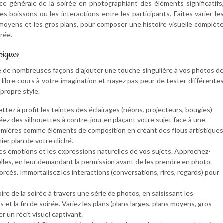
nce générale de la soirée en photographiant des éléments significatifs
es boissons ou les interactions entre les participants. Faites varier le
ns moyens et les gros plans, pour composer une histoire visuelle complèt
rée.
uniques
te de nombreuses façons d’ajouter une touche singulière à vos photos d
z libre cours à votre imagination et n’ayez pas peur de tester différente
propre style.
Mettez à profit les teintes des éclairages (néons, projecteurs, bougies)
éez des silhouettes à contre-jour en plaçant votre sujet face à une
 lumières comme éléments de composition en créant des flous artistiques
ier plan de votre cliché.
les émotions et les expressions naturelles de vos sujets. Approchez-
les, en leur demandant la permission avant de les prendre en photo.
forcés. Immortalisez les interactions (conversations, rires, regards) pour
oire de la soirée à travers une série de photos, en saisissant les
 et la fin de soirée. Variez les plans (plans larges, plans moyens, gros
 un récit visuel captivant.