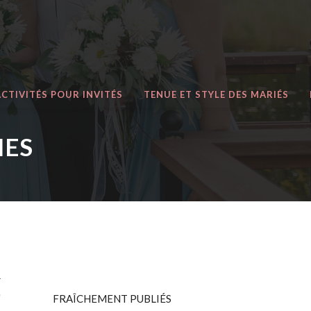
ACTIVITÉS POUR INVITÉS
TENUE ET STYLE DES MARIÉS
IES
s
s
r
e
FRAÎCHEMENT PUBLIÉS
s