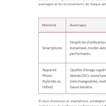
avantages et les inconvénients de chaque opti
Matériel
Avantages
Simplicité d’utilisation
Smartphone
instantané, modes au
performants.
Appareil
Qualité d’image supéri
Photo
étendu (ISO, ouverture,
(hybride ou
interchangeables, mei
reflex)
basse lumière.
Si vous choisissez un smartphone, privilégiez
moins) pour de meilleures performances en f