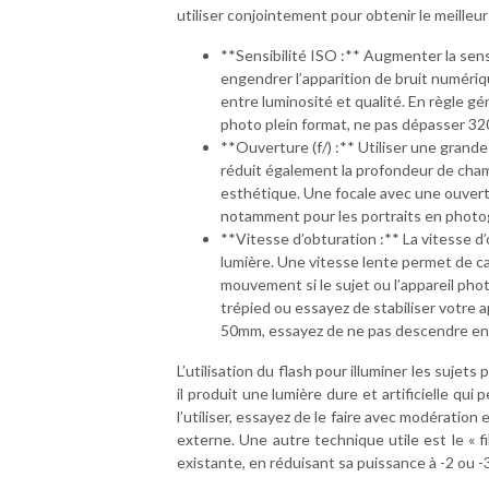
utiliser conjointement pour obtenir le meilleur
**Sensibilité ISO :** Augmenter la sens
engendrer l’apparition de bruit numériqu
entre luminosité et qualité. En règle gé
photo plein format, ne pas dépasser 32
**Ouverture (f/) :** Utiliser une grande
réduit également la profondeur de champ,
esthétique. Une focale avec une ouvertu
notamment pour les portraits en photog
**Vitesse d’obturation :** La vitesse d’
lumière. Une vitesse lente permet de ca
mouvement si le sujet ou l’appareil phot
trépied ou essayez de stabiliser votre 
50mm, essayez de ne pas descendre en d
L’utilisation du flash pour illuminer les sujets
il produit une lumière dure et artificielle qui
l’utiliser, essayez de le faire avec modération 
externe. Une autre technique utile est le « fi
existante, en réduisant sa puissance à -2 ou -