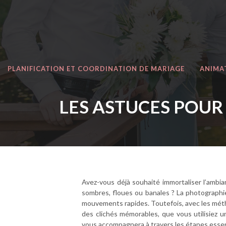
PLANIFICATION ET COORDINATION DE MARIAGE
ANIMA
LES ASTUCES POUR
Avez-vous déjà souhaité immortaliser l’ambi
sombres, floues ou banales ? La photographie
mouvements rapides. Toutefois, avec les métho
des clichés mémorables, que vous utilisiez 
vous accompagnera à travers les étapes essent