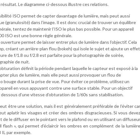
 résultat. Le diagramme ci-dessous illustre ces relations.
ibilité ISO permet de capter davantage de lumière, mais peut aussi
e (granulosité) dans l’image. Il est donc crucial de trouver un équilibre
nérale, tentez de maintenir l’ISO le plus bas possible. Pour un appareil
00 ISO est une bonne règle générale.
 ouverture permet de laisser entrer plus de lumière dans l’objectif. Cela
 créant un arrière-plan flou (bokeh) qui isole le sujet et ajoute un effet
re de f/1.8 ou f/2.8 est parfaite pour la photographie de soirée,
raphie de nuit.
obturation définit la période pendant laquelle le capteur est exposé à la
pter plus de lumière, mais elle peut aussi provoquer un flou de
o bouge durant la prise de vue. Pour éviter ce problème, utilisez un
appareil en vous appuyant contre une surface stable. Pour un objectif
essous d’une vitesse d’obturation de 1/60s sans stabilisation.
 peut être une solution, mais il est généralement préférable de l’éviter ca
 peut aplatir les visages et créer des ombres disgracieuses. Si vous deve
et de le diffuser en le pointant vers le plafond ou en utilisant un diffuseu
ll flash », qui permet d’éclaircir les ombres en complément de la lumièr
3 IL par exemple.