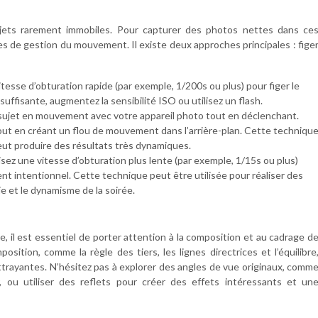
ujets rarement immobiles. Pour capturer des photos nettes dans ce
es de gestion du mouvement. Il existe deux approches principales : fige
tesse d’obturation rapide (par exemple, 1/200s ou plus) pour figer le
suffisante, augmentez la sensibilité ISO ou utilisez un flash.
 un sujet en mouvement avec votre appareil photo tout en déclenchant.
tout en créant un flou de mouvement dans l’arrière-plan. Cette techniqu
eut produire des résultats très dynamiques.
isez une vitesse d’obturation plus lente (par exemple, 1/15s ou plus)
t intentionnel. Cette technique peut être utilisée pour réaliser des
ie et le dynamisme de la soirée.
 il est essentiel de porter attention à la composition et au cadrage d
sition, comme la règle des tiers, les lignes directrices et l’équilibre
ttrayantes. N’hésitez pas à explorer des angles de vue originaux, comm
 ou utiliser des reflets pour créer des effets intéressants et un