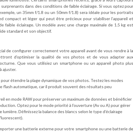
 surprenants dans des conditions de faible éclairage. Si vous optez pou
exemple, un 35mm f/1.8 ou un 50mm f/1.8) sera idéale pour les portrait
d compact et léger qui peut être précieux pour stabiliser l’appareil e
n de faible éclairage. Un modèle avec une charge maximale de 1.5 kg es
de standard et son objectif.
ucial de configurer correctement votre appareil avant de vous rendre à l
ttront d’optimiser la qualité de vos photos et de vous adapter au
nocturne. Que vous utilisiez un smartphone ou un appareil photo plu
 ajuster.
pour étendre la plage dynamique de vos photos. Testez les modes
z le flash automatique, car il produit souvent des résultats peu
areil en mode RAW pour préserver un maximum de données et bénéficier
oduction. Optez pour le mode priorité à l’ouverture (Av ou A) pour gérer
 lumière. Définissez la balance des blancs selon le type d’éclairage
fluorescent).
à emporter une batterie externe pour votre smartphone ou une batterie d