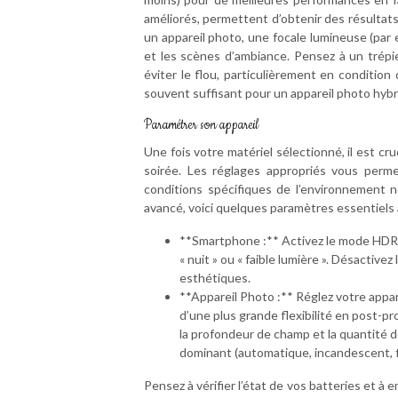
améliorés, permettent d’obtenir des résultats
un appareil photo, une focale lumineuse (par 
et les scènes d’ambiance. Pensez à un trépie
éviter le flou, particulièrement en conditio
souvent suffisant pour un appareil photo hybri
Paramétrer son appareil
Une fois votre matériel sélectionné, il est cr
soirée. Les réglages appropriés vous perme
conditions spécifiques de l’environnement 
avancé, voici quelques paramètres essentiels à
**Smartphone :** Activez le mode HDR 
« nuit » ou « faible lumière ». Désactive
esthétiques.
**Appareil Photo :** Réglez votre app
d’une plus grande flexibilité en post-pr
la profondeur de champ et la quantité de
dominant (automatique, incandescent, 
Pensez à vérifier l’état de vos batteries et 