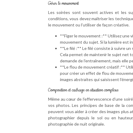
Gérer le mouvement
Les soirées sont souvent actives et les s
conditions, vous devez maîtriser les techniqu
le mouvement ou l’utiliser de façon créative.
**Figer le mouvement :** Utilisez une vi
mouvement du sujet. Si la lumière est in
**Le filé :** Le filé consiste à suivre
Cela permet de maintenir le sujet net 
demande de l’entraînement, mais elle p
**Le flou de mouvement créatif :** Util
pour créer un effet de flou de mouvemen
images abstraites qui saisissent l’énerg
Composition et cadrage en situation complexe
Même au cœur de l’effervescence d’une soirée,
vos photos. Les principes de base de la compo
peuvent vous aider à créer des images plus a
photographier depuis le sol ou en hauteur,
photographie de nuit originale.