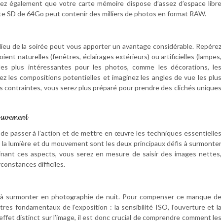
lez également que votre carte mémoire dispose d’assez d’espace libr
te SD de 64Go peut contenir des milliers de photos en format RAW.
 lieu de la soirée peut vous apporter un avantage considérable. Repére
ient naturelles (fenêtres, éclairages extérieurs) ou artificielles (lampes
s les plus intéressantes pour les photos, comme les décorations, le
ez les compositions potentielles et imaginez les angles de vue les plu
les contraintes, vous serez plus préparé pour prendre des clichés unique
mouvement
 de passer à l’action et de mettre en œuvre les techniques essentielle
e la lumière et du mouvement sont les deux principaux défis à surmonte
nant ces aspects, vous serez en mesure de saisir des images nettes
onstances difficiles.
cle à surmonter en photographie de nuit. Pour compenser ce manque d
tres fondamentaux de l’exposition : la sensibilité ISO, l’ouverture et l
ffet distinct sur l’image, il est donc crucial de comprendre comment le