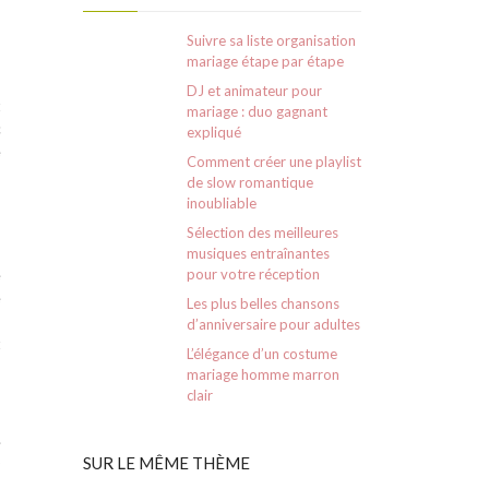
Suivre sa liste organisation
s
mariage étape par étape
s
DJ et animateur pour
t
mariage : duo gagnant
c
expliqué
e
Comment créer une playlist
de slow romantique
inoubliable
Sélection des meilleures
s
musiques entraînantes
e
pour votre réception
e
Les plus belles chansons
s
d’anniversaire pour adultes
t
L’élégance d’un costume
mariage homme marron
clair
.
o
SUR LE MÊME THÈME
s