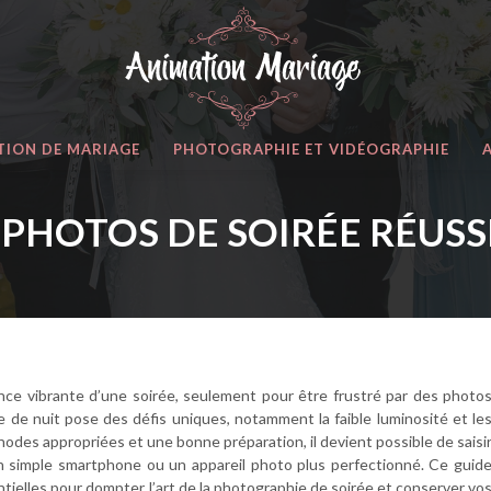
TION DE MARIAGE
PHOTOGRAPHIE ET VIDÉOGRAPHIE
 PHOTOS DE SOIRÉE RÉUSS
ance vibrante d’une soirée, seulement pour être frustré par des photo
 de nuit pose des défis uniques, notamment la faible luminosité et le
des appropriées et une bonne préparation, il devient possible de saisi
un simple smartphone ou un appareil photo plus perfectionné. Ce guid
ielles pour dompter l’art de la photographie de soirée et conserver vo