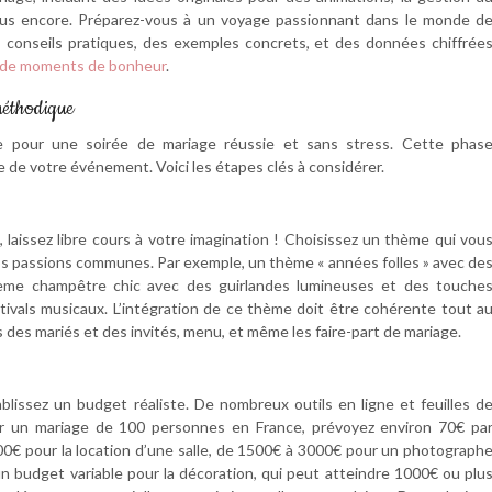
 plus encore. Préparez-vous à un voyage passionnant dans le monde d
es conseils pratiques, des exemples concrets, et des données chiffrée
 de moments de bonheur
.
méthodique
lle pour une soirée de mariage réussie et sans stress. Cette phas
e de votre événement. Voici les étapes clés à considérer.
, laissez libre cours à votre imagination ! Choisissez un thème qui vou
vos passions communes. Par exemple, un thème « années folles » avec de
hème champêtre chic avec des guirlandes lumineuses et des touche
stivals musicaux. L’intégration de ce thème doit être cohérente tout a
s des mariés et des invités, menu, et même les faire-part de mariage.
ablissez un budget réaliste. De nombreux outils en ligne et feuilles d
ur un mariage de 100 personnes en France, prévoyez environ 70€ pa
00€ pour la location d’une salle, de 1500€ à 3000€ pour un photograph
n budget variable pour la décoration, qui peut atteindre 1000€ ou plu