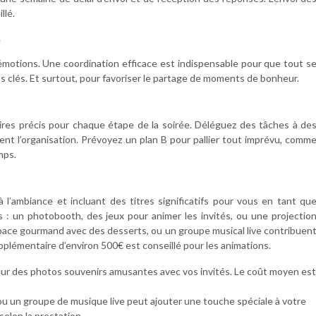
llé.
’émotions. Une coordination efficace est indispensable pour que tout s
 clés. Et surtout, pour favoriser le partage de moments de bonheur.
aires précis pour chaque étape de la soirée. Déléguez des tâches à de
nt l’organisation. Prévoyez un plan B pour pallier tout imprévu, comm
mps.
à l’ambiance et incluant des titres significatifs pour vous en tant qu
s : un photobooth, des jeux pour animer les invités, ou une projectio
space gourmand avec des desserts, ou un groupe musical live contribuen
plémentaire d’environ 500€ est conseillé pour les animations.
r des photos souvenirs amusantes avec vos invités. Le coût moyen est
u un groupe de musique live peut ajouter une touche spéciale à votre
lon la prestation.