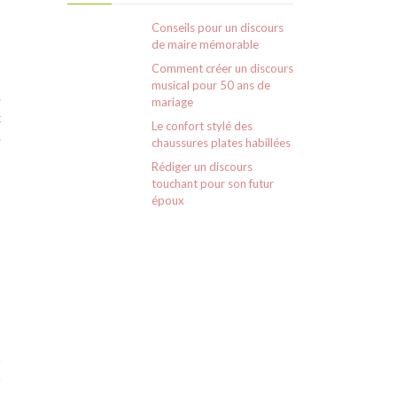
s
t
Conseils pour un discours
de maire mémorable
Comment créer un discours
musical pour 50 ans de
e
mariage
x
Le confort stylé des
.
chaussures plates habillées
Rédiger un discours
touchant pour son futur
époux
,
n
n
s