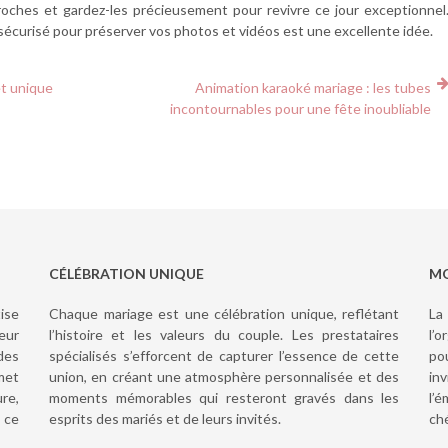
oches et gardez-les précieusement pour revivre ce jour exceptionnel
e sécurisé pour préserver vos photos et vidéos est une excellente idée.
et unique
Animation karaoké mariage : les tubes
incontournables pour une fête inoubliable
CÉLÉBRATION UNIQUE
MO
ise
Chaque mariage est une célébration unique, reflétant
La
eur
l’histoire et les valeurs du couple. Les prestataires
l’
des
spécialisés s’efforcent de capturer l’essence de cette
po
met
union, en créant une atmosphère personnalisée et des
in
re,
moments mémorables qui resteront gravés dans les
l’
 ce
esprits des mariés et de leurs invités.
ch