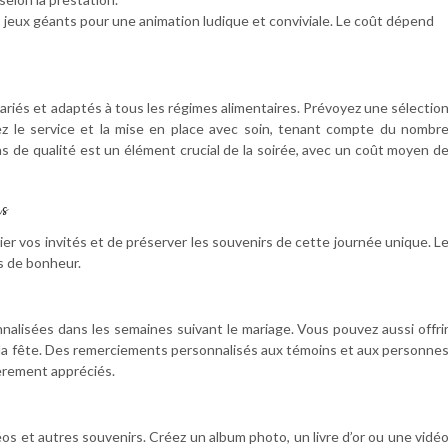
jeux géants pour une animation ludique et conviviale. Le coût dépend
riés et adaptés à tous les régimes alimentaires. Prévoyez une sélectio
isez le service et la mise en place avec soin, tenant compte du nombr
as de qualité est un élément crucial de la soirée, avec un coût moyen d
rs
cier vos invités et de préserver les souvenirs de cette journée unique. L
s de bonheur.
alisées dans les semaines suivant le mariage. Vous pouvez aussi offri
 la fête. Des remerciements personnalisés aux témoins et aux personne
ièrement appréciés.
s et autres souvenirs. Créez un album photo, un livre d’or ou une vidé