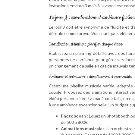
invitations environ 3 mois à l’avance est consei
Le jour J : coordination et ambiance festive
Le jour J doit être synonyme de fluidité et d
déroule comme prévu. Voici quelques éléments
Coordination et timing : planifier chaque étape
Établissez un planning détaillé avec des hor
personnes de confiance pour gérer sereineme
un changement de salle en cas de mauvais te
Ambiance et animations : divertissement et convivialité
Créez une playlist musicale variée, adaptée 
couple. Proposez des animations interactive
vidéo personnalisée. Un bar à cocktails, un e
à une ambiance exceptionnelle. Un budget sup
Photobooth :
Louez un photobooth pou
de 500 à 800€.
Animations musicales :
Un orchestre o
événement. Comptez de 1000 à 3000€ se