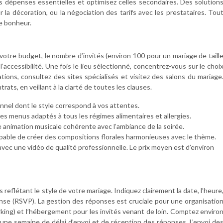
les dépenses essentielles et optimisez celles secondaires. Des solution
r la décoration, ou la négociation des tarifs avec les prestataires. Tou
e bonheur.
votre budget, le nombre d’invités (environ 100 pour un mariage de taill
accessibilité. Une fois le lieu sélectionné, concentrez-vous sur le choi
ons, consultez des sites spécialisés et visitez des salons du mariage
ats, en veillant à la clarté de toutes les clauses.
nnel dont le style correspond à vos attentes.
es menus adaptés à tous les régimes alimentaires et allergies.
animation musicale cohérente avec l’ambiance de la soirée.
apable de créer des compositions florales harmonieuses avec le thème.
vec une vidéo de qualité professionnelle. Le prix moyen est d’environ
 reflétant le style de votre mariage. Indiquez clairement la date, l’heure
ponse (RSVP). La gestion des réponses est cruciale pour une organisatio
rking) et l’hébergement pour les invités venant de loin. Comptez enviro
une semaine de délai d’envoi et de réception des réponses. L’envoi de