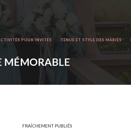
ACTIVITÉS POUR INVITÉS
TENUE ET STYLE DES MARIÉS
TE MÉMORABLE
t
r
,
s
FRAÎCHEMENT PUBLIÉS
u