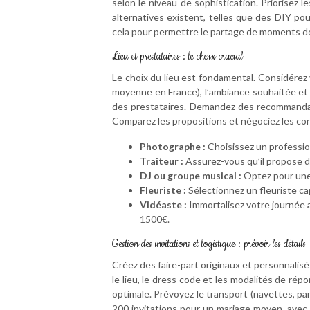
selon le niveau de sophistication. Priorisez 
alternatives existent, telles que des DIY pou
cela pour permettre le partage de moments d
Lieu et prestataires : le choix crucial
Le choix du lieu est fondamental. Considérez 
moyenne en France), l’ambiance souhaitée et l’
des prestataires. Demandez des recommandati
Comparez les propositions et négociez les contr
Photographe :
Choisissez un professio
Traiteur :
Assurez-vous qu’il propose d
DJ ou groupe musical :
Optez pour une 
Fleuriste :
Sélectionnez un fleuriste c
Vidéaste :
Immortalisez votre journée a
1500€.
Gestion des invitations et logistique : prévoir les détails
Créez des faire-part originaux et personnalisés
le lieu, le dress code et les modalités de ré
optimale. Prévoyez le transport (navettes, pa
200 invitations pour un mariage moyen, avec 