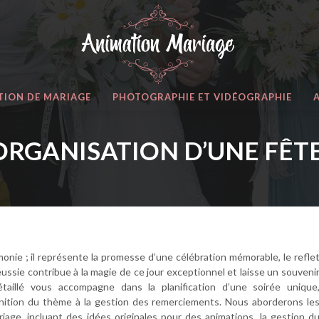
TION DE MARIAGE
PHOTOGRAPHIE ET VIDÉOGRAPHIE
 ORGANISATION D’UNE FÊ
onie ; il représente la promesse d’une célébration mémorable, le refle
éussie contribue à la magie de ce jour exceptionnel et laisse un souveni
étaillé vous accompagne dans la planification d’une soirée unique
finition du thème à la gestion des remerciements. Nous aborderons le
riage, incluant des idées originales pour des animations, la gestion d