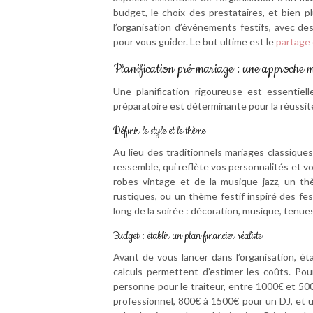
budget, le choix des prestataires, et bien
l’organisation d’événements festifs, avec d
pour vous guider. Le but ultime est le
partage
Planification pré-mariage : une approche 
Une planification rigoureuse est essentie
préparatoire est déterminante pour la réussit
Définir le style et le thème
Au lieu des traditionnels mariages classiques
ressemble, qui reflète vos personnalités et 
robes vintage et de la musique jazz, un t
rustiques, ou un thème festif inspiré des fe
long de la soirée : décoration, musique, tenue
Budget : établir un plan financier réaliste
Avant de vous lancer dans l’organisation, ét
calculs permettent d’estimer les coûts. Po
personne pour le traiteur, entre 1000€ et 50
professionnel, 800€ à 1500€ pour un DJ, et u