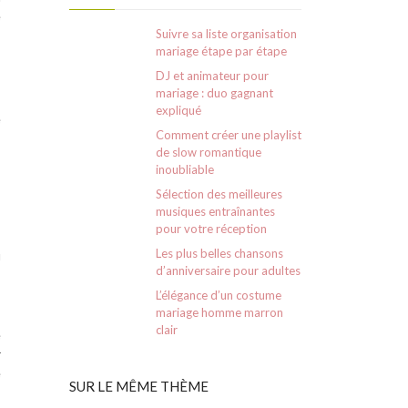
e
Suivre sa liste organisation
s
mariage étape par étape
DJ et animateur pour
mariage : duo gagnant
expliqué
e
Comment créer une playlist
de slow romantique
inoubliable
Sélection des meilleures
s
musiques entraînantes
s
pour votre réception
s
Les plus belles chansons
u
d’anniversaire pour adultes
L’élégance d’un costume
mariage homme marron
clair
e
r
e
SUR LE MÊME THÈME
s