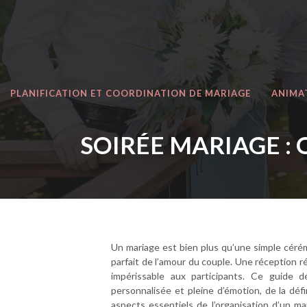
PLANIFICATION ET COORDINATION DE MARIAGE
ANIMA
SOIRÉE MARIAGE :
Un mariage est bien plus qu’une simple cérém
parfait de l’amour du couple. Une réception r
impérissable aux participants. Ce guide d
personnalisée et pleine d’émotion, de la dé
aspects essentiels de l’organisation d’un ma