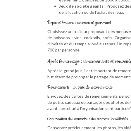
Jeux de société géants :
Proposez des 
de la location ou de l’achat des jeux.
Repas et boissons : un moment gourmand
Choisissez un traiteur proposant des menus va
de boissons : vins, cocktails, softs. Organ
d’invités et du temps alloué au repas. Un rep
70€ par personne.
Après le mariage : remerciements et souveni
Après le grand jour, il est important de remer
but étant de prolonger le partage de moment
Remerciements : un geste de reconnaissance
Envoyez des cartes de remerciements personn
de petits cadeaux ou partager des photos de
ayant contribué à l’organisation sont particul
Conservation des souvenirs : des moments inoubliables
Conservez précieusement les photos, les vidéo